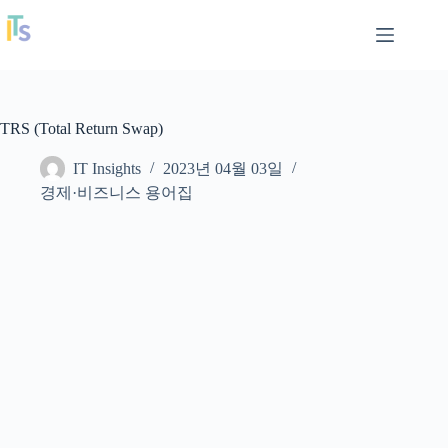
본
IT Insights
문
으
로
건
너
TRS (Total Return Swap)
뛰
기
IT Insights
2023년 04월 03일
경제·비즈니스 용어집