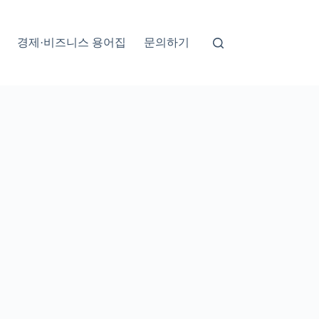
경제·비즈니스 용어집
문의하기