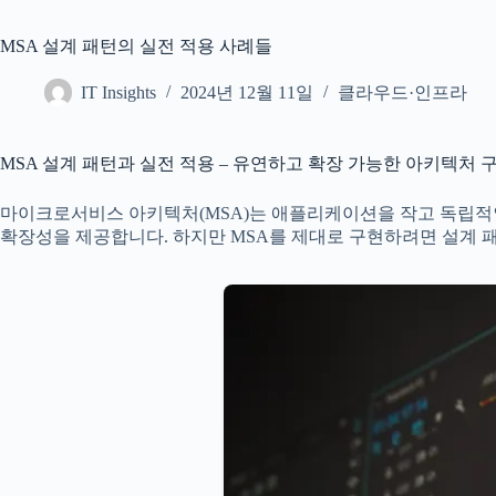
MSA 설계 패턴의 실전 적용 사례들
IT Insights
2024년 12월 11일
클라우드·인프라
MSA 설계 패턴과 실전 적용 – 유연하고 확장 가능한 아키텍처
마이크로서비스 아키텍처(MSA)는 애플리케이션을 작고 독립적
확장성을 제공합니다. 하지만 MSA를 제대로 구현하려면 설계 