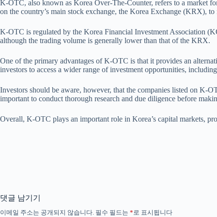
K-OTC, also known as Korea Over-The-Counter, refers to a market for tr
on the country’s main stock exchange, the Korea Exchange (KRX), to rais
K-OTC is regulated by the Korea Financial Investment Association (KOFIA
although the trading volume is generally lower than that of the KRX.
One of the primary advantages of K-OTC is that it provides an alterna
investors to access a wider range of investment opportunities, includi
Investors should be aware, however, that the companies listed on K-OTC
important to conduct thorough research and due diligence before makin
Overall, K-OTC plays an important role in Korea’s capital markets, prov
댓글 남기기
이메일 주소는 공개되지 않습니다.
필수 필드는
*
로 표시됩니다