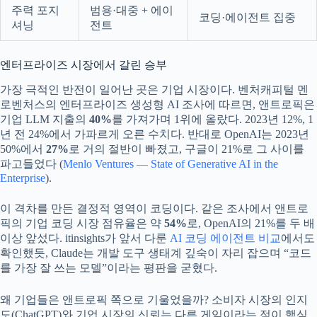
주력 포지
범용·대중 + 에이
코딩·에이전트 집중
셔닝
전트
엔터프라이즈 시장에서 갈린 승부
가장 극적인 반전이 일어난 곳은 기업 시장이다. 벤처캐피털 멘
로벤처스의 엔터프라이즈 생성형 AI 조사에 따르면, 앤트로픽은
기업 LLM 지출의
40%
를 가져가며 1위에 올랐다. 2023년 12%, 1
년 전 24%에서 가파르게 오른 수치다. 반대로 OpenAI는 2023년
50%에서
27%
로 거의 절반이 빠졌고, 구글이 21%로 그 사이를
파고들었다 (
Menlo Ventures — State of Generative AI in the
Enterprise
).
이 격차를 만든 결정적 영역이 코딩이다. 같은 조사에서 앤트로
픽의 기업 코딩 시장 점유율은 약
54%
로, OpenAI의 21%를 두 배
이상 앞섰다. itinsights가 앞서 다룬
AI 코딩 에이전트 비교
에서도
확인했듯, Claude는 개발 도구 생태계 깊숙이 자리 잡으며 “코드
를 가장 잘 쓰는 모델”이라는 평판을 굳혔다.
왜 기업들은 앤트로픽 쪽으로 기울었을까? 소비자 시장의 인지
도(ChatGPT)와 기업 시장의 신뢰는 다른 게임이라는 점이 핵심