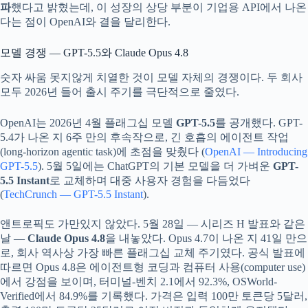
파
했다고 밝혔는데, 이 성장의 상당 부분이 기업용 API에서 나온
다는 점이 OpenAI와 결을 달리한다.
모델 경쟁 — GPT-5.5와 Claude Opus 4.8
숫자 싸움 못지않게 치열한 것이 모델 자체의 경쟁이다. 두 회사
모두 2026년 들어 출시 주기를 극단적으로 줄였다.
OpenAI는 2026년 4월 플래그십 모델
GPT-5.5
를 공개했다. GPT-
5.4가 나온 지 6주 만의 후속작으로, 긴 호흡의 에이전트 작업
(long-horizon agentic task)에 초점을 맞췄다 (
OpenAI — Introducing
GPT-5.5
). 5월 5일에는 ChatGPT의 기본 모델을 더 가벼운
GPT-
5.5 Instant
로 교체하며 대중 사용자 경험을 다듬었다
(
TechCrunch — GPT-5.5 Instant
).
앤트로픽도 가만있지 않았다. 5월 28일 — 시리즈 H 발표와 같은
날 —
Claude Opus 4.8
을 내놓았다. Opus 4.7이 나온 지 41일 만으
로, 회사 역사상 가장 빠른 플래그십 교체 주기였다. 공식 발표에
따르면 Opus 4.8은 에이전트형 코딩과 컴퓨터 사용(computer use)
에서 강점을 보이며, 터미널-벤치 2.1에서 92.3%, OSWorld-
Verified에서 84.9%를 기록했다. 가격은 입력 100만 토큰당 5달러,