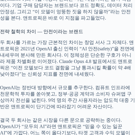
이다. 기업 구매 담당자는 브랜드보다 코드 정확도, 데이터 처리
안정성, 그리고 “이 모델이 엉뚱한 짓을 하지 않을까”라는 안전
성을 본다. 앤트로픽은 바로 이 지점을 파고들었다.
전략 철학의 차이 — 안전이라는 브랜드
두 회사를 가르는 가장 근본적인 차이는 창업 서사 그 자체다. 앤
트로픽은 2021년 OpenAI 출신 인력이 “AI 안전(safety)”을 전면에
내세우며 분사해 만든 회사다. 이 정체성은 단순한 구호가 아니
라 제품 차별화로 이어졌다. Claude Opus 4.8 발표에서도 앤트로
픽은 “이전 모델보다 코드 결함을 그냥 통과시킬 확률이 약 4배
낮아졌다”는 신뢰성 지표를 전면에 내세웠다.
OpenAI는 정반대 방향에서 규모를 추구한다. 컴퓨트 인프라에
천문학적 투자를 쏟아붓고, 정부·공공 계약과 소비자 슈퍼앱 구
상까지 전선을 넓힌다. 9억 명의 주간 사용자라는 압도적 대중 기
반은 앤트로픽이 단기간에 따라잡기 어려운 자산이다.
결국 두 회사는 같은 시장을 다른 문으로 공략하는 중이다.
OpenAI가 “모두의 AI”라면 앤트로픽은 “믿을 수 있는 일꾼
AI”에 가깝다. 어느 쪽이 옳다기보다, 타겟 고객과 수익 모델이