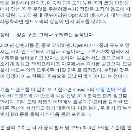
입을 결정해야 한다면, 대중적 인지도가 높은 쪽과 코딩·안전성
에서 앞선 쪽 중 무엇을 우선하겠는가? 정답은 조직의 용도에 따
라 갈린다. 고객 응대 챗봇이라면 OpenAI의 생태계가, 내부 개발
자동화라면 앤트로픽의 강점이 먼저 떠오를 것이다.
정리 — 양강 구도, 그러나 무게추는 움직인다
2026년 상반기를 한 줄로 요약하면, OpenAI가 대중과 규모로 앞
서는 사이 앤트로픽이 기업과 코딩이라는 고부가가치 영역에서
무게추를 끌어당기고 있다는 것이다. 몸값에서는 앤트로픽이 근
소하게 앞섰고, 엔터프라이즈 지출에서는 격차를 벌렸으며, 모델
출시 속도는 양쪽 모두 6주~41일 단위로 좁혀졌다. 분명한 것은
이 경쟁이 어느 한쪽의 완승으로 끝날 단계가 아니라는 점이다.
기술 트렌드를 더 깊이 보고 싶다면 itinsights의
소형 언어 모델
(SLM) 트렌드
와
AI 반도체 시장 전망 2026
분석도 함께 참고할
만하다. 거대 모델 경쟁의 이면에서 효율과 인프라를 둘러싼 또
다른 전선이 형성되고 있기 때문이다. 다음 분기, 두 회사 중 누가
먼저 IPO 종을 울릴지가 다음 관전 포인트다.
본 글의 수치는 각 사 공식 발표 및 보도(2026년 3~5월 기준)를 인