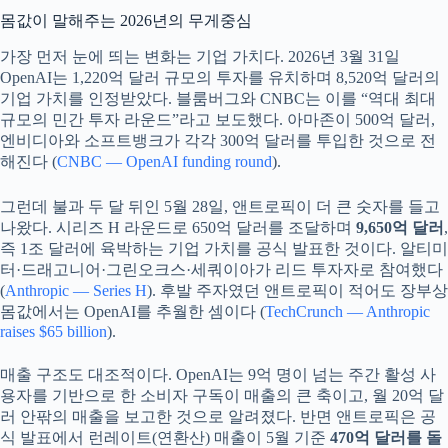
몸값이 말해주는 2026년의 무게중심
가장 먼저 눈에 띄는 변화는 기업 가치다. 2026년 3월 31일
OpenAI는 1,220억 달러 규모의 투자를 유치하며 8,520억 달러의
기업 가치를 인정받았다. 블룸버그와 CNBC는 이를 “역대 최대
규모의 민간 투자 라운드”라고 보도했다. 아마존이 500억 달러,
엔비디아와 소프트뱅크가 각각 300억 달러를 투입한 것으로 전
해진다 (
CNBC — OpenAI funding round
).
그런데 불과 두 달 뒤인 5월 28일, 앤트로픽이 더 큰 숫자를 들고
나왔다. 시리즈 H 라운드로 650억 달러를 조달하며
9,650억 달러
,
즉 1조 달러에 육박하는 기업 가치를 공식 발표한 것이다. 알티미
터·드래고니어·그린오크스·세쿼이아가 리드 투자자로 참여했다
(
Anthropic — Series H
). 후발 주자였던 앤트로픽이 적어도 장부상
몸값에서는 OpenAI를 추월한 셈이다 (
TechCrunch — Anthropic
raises $65 billion
).
매출 구조도 대조적이다. OpenAI는 9억 명이 넘는 주간 활성 사
용자를 기반으로 한 소비자 구독이 매출의 큰 축이고, 월 20억 달
러 안팎의 매출을 보고한 것으로 알려졌다. 반면 앤트로픽은 공
식 발표에서 런레이트(연환산) 매출이 5월 기준
470억 달러를 돌