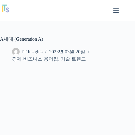
본
IT Insights
문
으
로
건
너
A세대 (Generation A)
뛰
기
IT Insights
2023년 03월 20일
경제·비즈니스 용어집
,
기술 트렌드