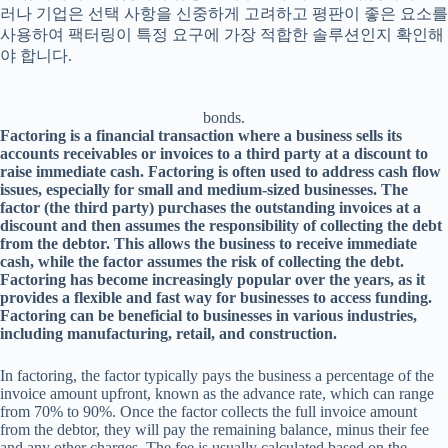
러나 기업은 선택 사항을 신중하게 고려하고 평판이 좋은 요소를
사용하여 팩터링이 특정 요구에 가장 적합한 솔루션인지 확인해
야 합니다.
bonds.
Factoring is a financial transaction where a business sells its
accounts receivables or invoices to a third party at a discount to
raise immediate cash. Factoring is often used to address cash flow
issues, especially for small and medium-sized businesses. The
factor (the third party) purchases the outstanding invoices at a
discount and then assumes the responsibility of collecting the debt
from the debtor. This allows the business to receive immediate
cash, while the factor assumes the risk of collecting the debt.
Factoring has become increasingly popular over the years, as it
provides a flexible and fast way for businesses to access funding.
Factoring can be beneficial to businesses in various industries,
including manufacturing, retail, and construction.
In factoring, the factor typically pays the business a percentage of the
invoice amount upfront, known as the advance rate, which can range
from 70% to 90%. Once the factor collects the full invoice amount
from the debtor, they will pay the remaining balance, minus their fee
and any other charges. The fee is usually calculated based on the