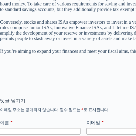
hoard money. To take care of various requirements for saving and inve
to standard savings accounts, but they additionally provide tax-exempt i
Conversely, stocks and shares ISAs empower investors to invest in a va
rules comprise Junior ISAs, Innovative Finance ISAs, and Lifetime ISA
amplify the development of your reserve or investments by delivering d
permits people to stash away or invest in a variety of assets and make ta
If you’re aiming to expand your finances and meet your fiscal aims, this
댓글 남기기
이메일 주소는 공개되지 않습니다.
필수 필드는
*
로 표시됩니다
*
*
이름
이메일