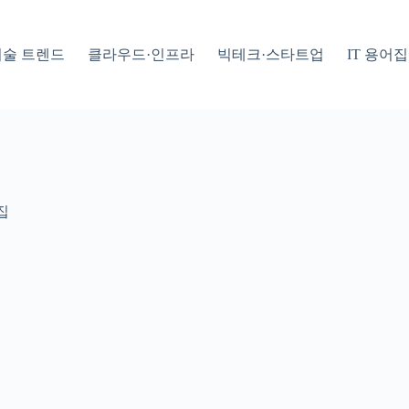
기술 트렌드
클라우드·인프라
빅테크·스타트업
IT 용어집
집