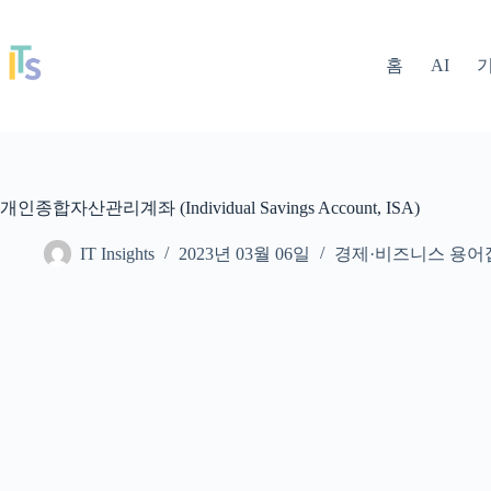
본
문
IT Insights
으
홈
AI
로
건
너
뛰
기
개인종합자산관리계좌 (Individual Savings Account, ISA)
IT Insights
2023년 03월 06일
경제·비즈니스 용어