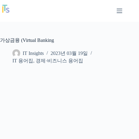
본
IT Insights
문
으
로
건
너
가상금융 (Virtual Banking
뛰
기
IT Insights
2023년 03월 19일
IT 용어집
,
경제·비즈니스 용어집